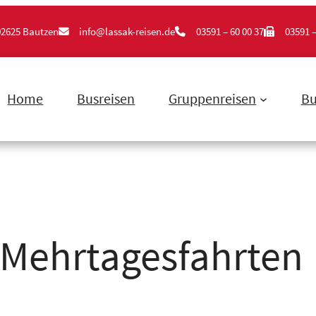
02625 Bautzen
info@lassak-reisen.de
03591 – 60 00 37
03591 –
Home
Busreisen
Gruppenreisen
Bu
Mehrtagesfahrten