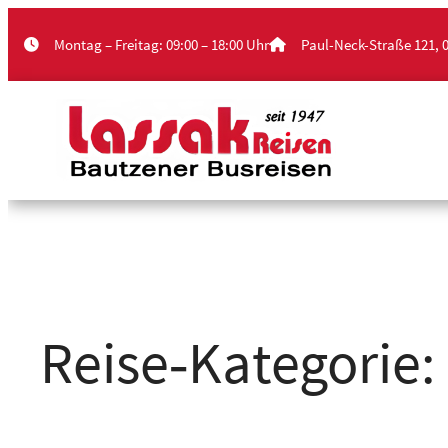
Zum
Montag – Freitag: 09:00 – 18:00 Uhr
Paul-Neck-Straße 121, 
Inhalt
springen
Reise‑Kategorie: