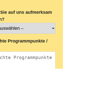
 Sie auf uns aufmerksam
n?
hte Programmpunkte /