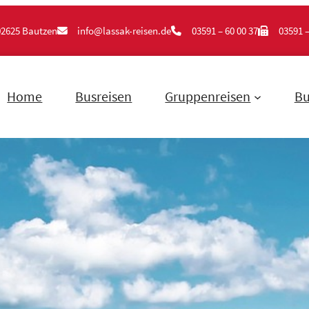
02625 Bautzen
info@lassak-reisen.de
03591 – 60 00 37
03591 –
Home
Busreisen
Gruppenreisen
Bu